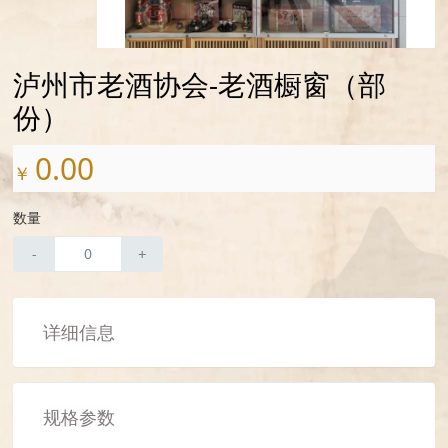
泸州市老酒协会-老酒橱窗（部
份）
0.00
￥
数量
-
+
详细信息
规格参数