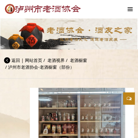
返回
|
网站首页
/
老酒视界
/
老酒橱窗
/
泸州市老酒协会-老酒橱窗（部份）