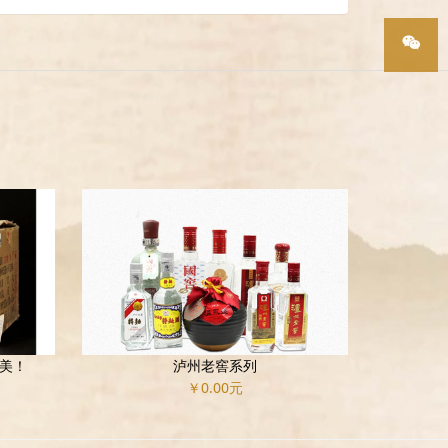
协会微
信
美！
泸州老窖系列
￥0.00元