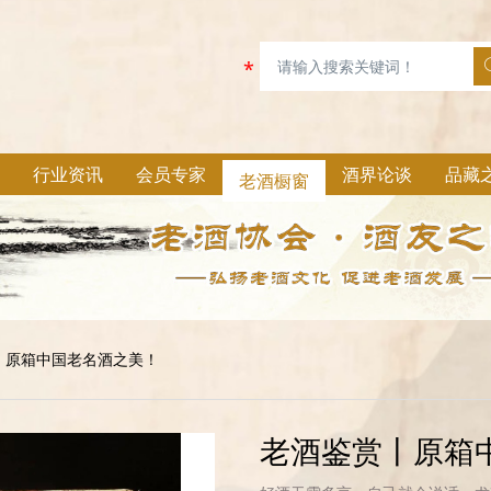
行业资讯
会员专家
老酒橱窗
酒界论谈
品藏
丨原箱中国老名酒之美！
老酒鉴赏丨原箱