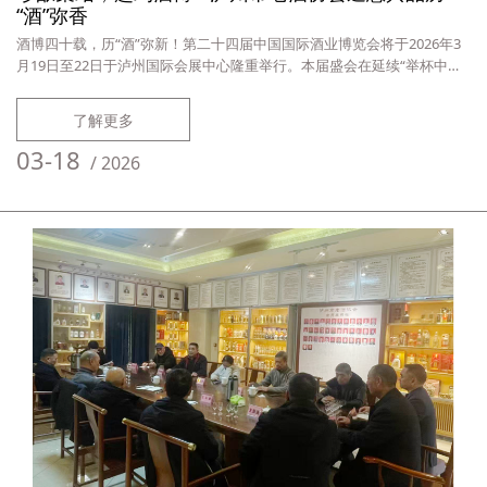
“酒”弥香
酒博四十载，历“酒”弥新！第二十四届中国国际酒业博览会将于2026年3
月19日至22日于泸州国际会展中心隆重举行。本届盛会在延续“举杯中国·
品味世界”主题的基础上，融入“历史经典·时代华章”这一独特主题，汇聚
全球酒业精品，展现泸州白酒作为历史经典产业的魅力，营造沉浸式酒业
了解更多
盛会氛围。作为泸州老酒文化的传播者与守护者，泸州市老酒协会自2025
年8月成立以来首次亮相本届盛会，携百余款不同年份的国家名酒藏
03-18
/
2026