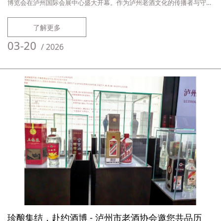
博览会在泸州国际会展中心盛大开幕。作为泸州老酒文化的传播者与守护
者，泸州市老酒协会自去年8月成立以来首次参展，便以饱满的热情亮相
开幕式现场。此次参展，协会受到中国酒业协会及市级主管部门的高度重
了解更多
视，不仅与茅台、泸州老窖、郎酒等国家顶级名酒同馆展出，更占据展区
核心位置——位于C馆中国白酒精品馆。目前，协会已备好佳酿，静候八
03-20
/
2026
方宾朋共赴这
珍酿集结，赴约酒博 - 泸州市老酒协会邀您共品历