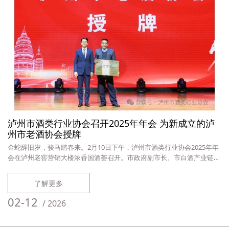
泸州市酒类行业协会召开2025年年会 为新成立的泸
州市老酒协会授牌
金蛇辞旧岁，骏马踏春来。2月10日下午，泸州市酒类行业协会2025年年
会在泸州老窖营销大楼浓香国酒荟召开。市政府副市长、市白酒产业链链
长任晓波，市政协副主席、市自然资源和规划局局长丁跃萍，四川省酒业
研究和发展中心主任、四川省酒业协会常务副秘书长熊兵等出席会议。
了解更多
任晓波在讲话中指出，过去一年，是泸州酒业极不平凡、极具挑战的一
年，也是承压前行、稳中有进的一年。全市酒业经历了宏观经济波动与行
02-12
/
2026
业深度调整