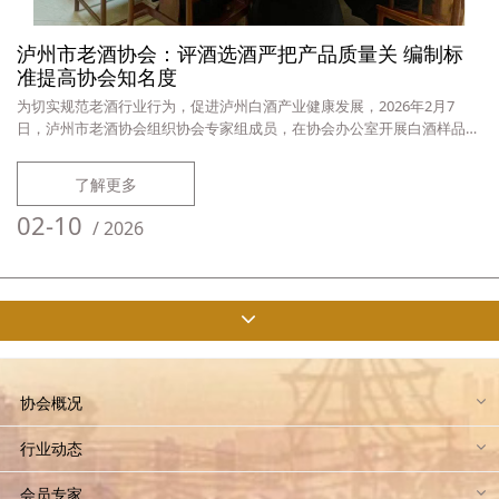
泸州市老酒协会：评酒选酒严把产品质量关 编制标
准提高协会知名度
为切实规范老酒行业行为，促进泸州白酒产业健康发展，2026年2月7
日，泸州市老酒协会组织协会专家组成员，在协会办公室开展白酒样品评
选。本次评酒的目的是评酒选酒，为协会旗下泸州佳泸酒业公司产品把
关。※泸州市老酒协会专家组成员评酒选酒经过专家们认真评选，在11个
了解更多
送选浓香型酒样中评选出2个正选样品和2个被选样品。本次评酒组长吴晓
萍对选用和备用样品进行了质量点评，并声明专家评酒选酒只对样酒质量
02-10
/
2026
负责。评酒选
协会概况
行业动态
会员专家