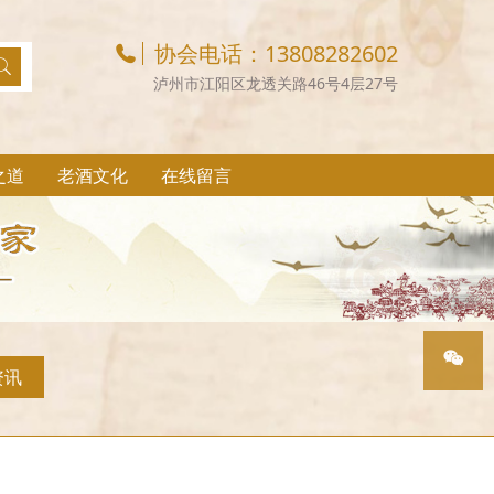
协会电话：13808282602
泸州市江阳区龙透关路46号4层27号
之道
老酒文化
在线留言
资讯
协会微
信