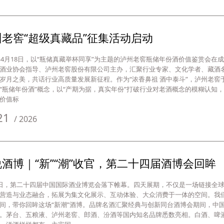
州老窖“超级真藏品”征集活动启动
6年4月18日，以“瓶储真藏举杯同享”为主题的泸州老窖瓶储年份酒价值鉴赏会在
酒业协会指导、泸州老窖股份有限公司主办，汇聚行业专家、文化学者、藏酒
岁月之美，共话行业高质量发展新征程。作为“浓香鼻祖 酒中泰斗”，泸州老窖于
“瓶储年份酒”概念，以“产期为据，真实年份”打破行业对老酒概念的模糊认知
价值标
21
/
2026
酒博｜“新”“潮”收官，第二十四届酒博会回眸
2日，第二十四届中国国际酒业博览会落下帷幕。四天展期，不仅是一场链接全
营造与业态融合，拓展为集文化展示、互动体验、大众消费于一体的空间。我
间，带你回眸这场“新潮”酒博。品牌名酒汇聚经典与创新同台酒博会期间，中
。茅台、五粮液、泸州老窖、郎酒、汾酒等国内知名品牌悉数亮相。白酒、啤