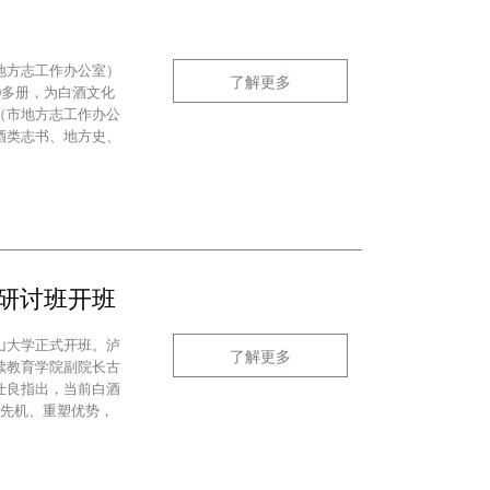
地方志工作办公室）
了解更多
0多册，为白酒文化
（市地方志工作办公
酒类志书、地方史、
研讨班开班
中山大学正式开班。泸
了解更多
续教育学院副院长古
仕良指出，当前白酒
占先机、重塑优势，