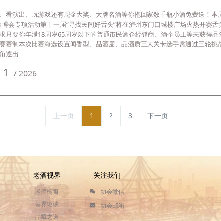
、看演出、玩游戏还有现金大奖、大牌名酒等你抱回家数千瓶小酒免费送！本周六3
00酒博会专项活动第十一届“寻找民间好舌头”将在泸州东门口城楼广场火热开赛
求只要你年满18周岁65周岁以下的普通市民酒企经销商、酒企员工等未获得品
赛赛制本次比赛海选设置闻香型、品酒度、品酒质三大关卡选手需通过三轮挑战
角逐出
11
/
2026
上一页
1
2
3
下一页
老酒视界
关注我们
老酒橱窗
协会微信
组
酒界论谈
协会邮箱
师
品藏之道