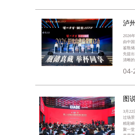
泸
202
由中国
鉴瓶储
先提出
清晰的
04-
图说
3月2
过场景
精彩瞬
聚一堂