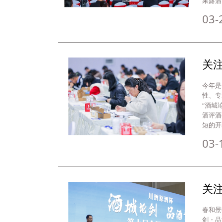
果露酒
03-
关注
今年是
性、专
“酒城
酒评酒
短的开
03-
关
春和景
剑・品