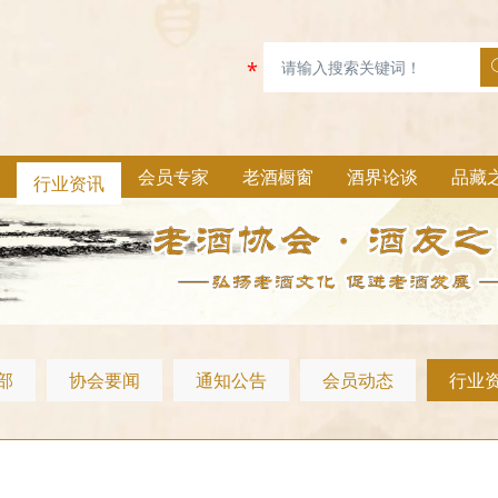
行业资讯
会员专家
老酒橱窗
酒界论谈
品藏
部
协会要闻
通知公告
会员动态
行业