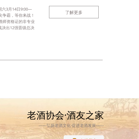
月14日9:00—
了解更多
舌尖争霸，等你来战！
酒师资格证的非专业
决出12强晋级总决
老酒协会·酒友之家
——弘扬老酒文化·促进老酒发展——