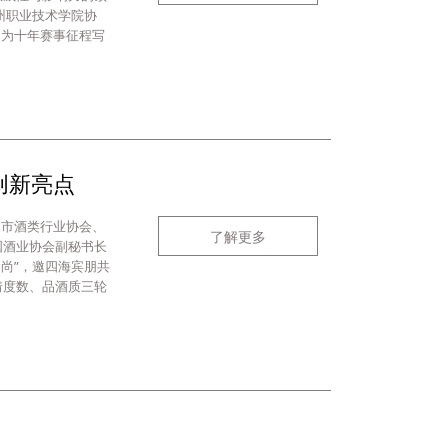
州职业技术学院协
，为十年赛事征程写
创新亮点
州市酒类行业协会、
了解更多
国酒业协会副秘书长
尚”，邀四海宾朋共
猜度数、品酒质三轮