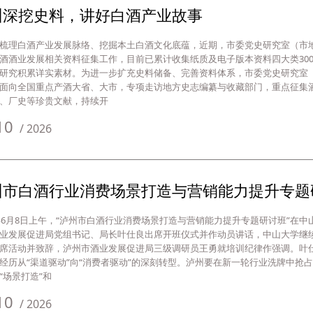
州深挖史料，讲好白酒产业故事
梳理白酒产业发展脉络、挖掘本土白酒文化底蕴，近期，市委党史研究室（市
酒酒业发展相关资料征集工作，目前已累计收集纸质及电子版本资料四大类30
研究积累详实素材。为进一步扩充史料储备、完善资料体系，市委党史研究室
面向全国重点产酒大省、大市，专项走访地方史志编纂与收藏部门，重点征集
、厂史等珍贵文献，持续开
10
/
2026
州市白酒行业消费场景打造与营销能力提升专题
6年6月8日上午，“泸州市白酒行业消费场景打造与营销能力提升专题研讨班”在
业发展促进局党组书记、局长叶仕良出席开班仪式并作动员讲话，中山大学继
席活动并致辞，泸州市酒业发展促进局三级调研员王勇就培训纪律作强调。叶
经历从“渠道驱动”向“消费者驱动”的深刻转型。泸州要在新一轮行业洗牌中抢
“场景打造”和
10
/
2026