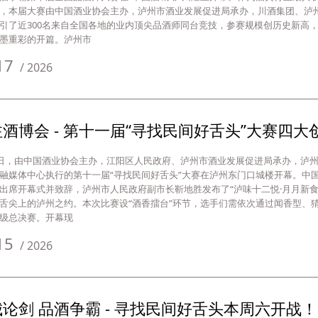
，本届大赛由中国酒业协会主办，泸州市酒业发展促进局承办，川酒集团、泸
引了近300名来自全国各地的业内顶尖品酒师同台竞技，参赛规模创历史新高
墨重彩的开篇。泸州市
17
/
2026
酒博会 - 第十一届“寻找民间好舌头”大赛四大
4日，由中国酒业协会主办，江阳区人民政府、泸州市酒业发展促进局承办，泸
融媒体中心执行的第十一届“寻找民间好舌头”大赛在泸州东门口城楼开幕。中
出席开幕式并致辞，泸州市人民政府副市长靳地胜发布了“泸味十二悦·月月新食
舌尖上的泸州之约。本次比赛设“酒香擂台”环节，选手们需依次通过闻香型、
级总决赛。开幕现
15
/
2026
论剑 品酒争霸 - 寻找民间好舌头本周六开战！