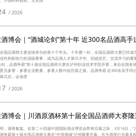
、洋酒样样都有。主宾国
24
/
2026
酒博会｜“酒城论剑”第十年 近300名品酒高手
全国品酒师大赛连续举办的第十个年头。十年磨一剑，全国品酒师大赛已经成
业性和影响力的顶级赛事，成为品酒人才展示才华、切磋技艺、交流学习的重要
论剑，品酒争霸”第十届全国品酒师大赛在泸州职业技术学院开赛，来自全国各地
委员参赛，参赛企业数量、参赛人数均创历届之最。品酒争霸 近300名高手同
幕式后，会场变
17
/
2026
注酒博会｜川酒原酒杯第十届全国品酒师大赛隆
明，酒香氤氲。在第二十四届中国国际酒业博览会即将启幕之际，3月16日，“
酒争霸第十届全国品酒师大赛在“中国酒城”泸州隆重开幕。作为酒类行业最具