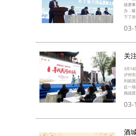
级赛事
办，吸
下了浓
03-
关注
3月1
泸州市
刘振国
赴一场
挑战晋
03-
酒城