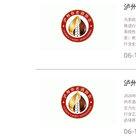
泸
为系统
推进白
系统性
室）将
行业史
06-
泸
202
州市酒
文力出
行业正
必须将
06-